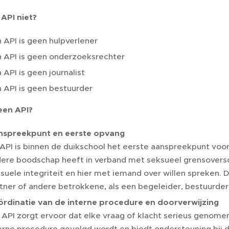
 API niet?
 API is geen hulpverlener
 API is geen onderzoeksrechter
 API is geen journalist
 API is geen bestuurder
een API?
nspreekpunt en eerste opvang
API is binnen de duikschool het eerste aanspreekpunt voor
ere boodschap heeft in verband met seksueel grensoversc
suele integriteit en hier met iemand over willen spreken. D
tner of andere betrokkene, als een begeleider, bestuurder 
rdinatie van de interne procedure en doorverwijzing
API zorgt ervoor dat elke vraag of klacht serieus genomen w
erne procedure gevolgd wordt en biedt ondersteuning bij