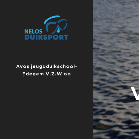
Avos jeugdduikschool-
Edegem V.Z.W oo
ondernemingsnummer