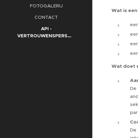
FOTOGALERIJ
Wat is een
CONTACT
een
API -
een
VERTROUWENSPERSOON
een
een
Wat doet 
Aa
De 
and
sek
par
Coö
De 
int