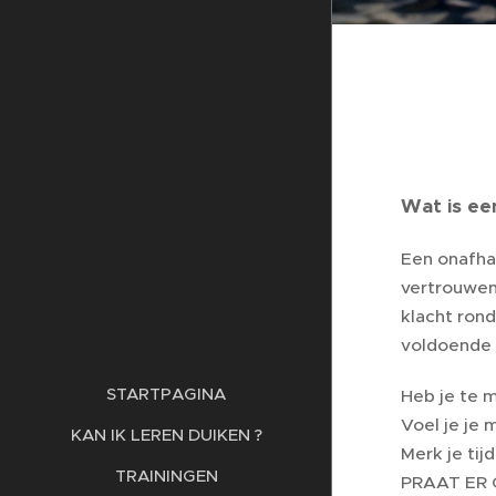
Wat is ee
Een onafha
vertrouwen
klacht ron
voldoende 
STARTPAGINA
Heb je te 
Voel je je 
KAN IK LEREN DUIKEN ?
Merk je tij
TRAININGEN
PRAAT ER 