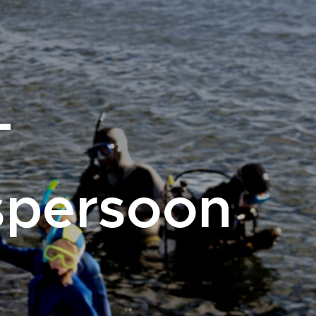
-
spersoon