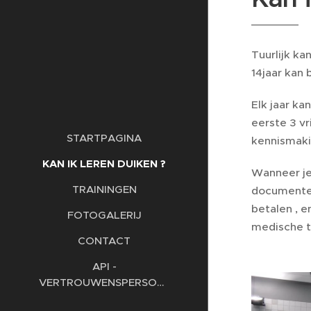
Tuurlijk ka
14jaar kan 
Elk jaar ka
eerste 3 v
STARTPAGINA
kennismaki
KAN IK LEREN DUIKEN ?
Wanneer je
TRAININGEN
documenten
betalen , e
FOTOGALERIJ
medische 
CONTACT
API -
VERTROUWENSPERSOON