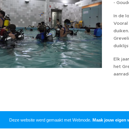
- Goud
In de l
Vooral
duiken
Grevel
duiklijs
Elk ja
het Gr
aanrad
Deze website werd gemaakt met Webnode.
Maak jouw eigen 